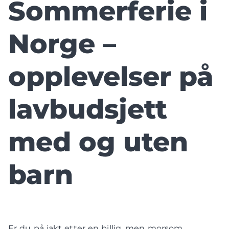
Sommerferie i
Norge –
opplevelser på
lavbudsjett
med og uten
barn
Er du på jakt etter en billig, men morsom